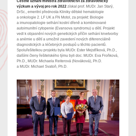
Čestné uznání ministra zdravotnictví za zdravotnický
výzkum a vývoj pro rok 2022
získal prof. MUDr. Jan Starý,
DrSc., emeritní přednosta Kliniky dětské hematologie
a onkologie 2. LF UK a FN Motol, za projekt: Biologie
a imunopatologie selhání kostní dřeně a kombinované
autoimunitní cytopenie (Evansova syndromu) u dětí. Projekt
vedl k objasnění nových genetických příčin selhání krvetvorby
a anémie u dětí a umožnil zavedení nových diferenciálně
diagnostických a léčebných postupů u těchto pacientů.
Spoluřešitelkou projektu byla MUDr. Ester Mejstříková, Ph.D.,
dalšími členy řešitelského týmu byli doc. MUDr. Eva Froňková,
Ph.D., MUDr. Michaela Reiterová (Nováková), Ph.D.
a MUDr. Michael Svatoň, Ph.D.