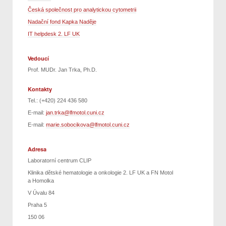
Česká společnost pro analytickou cytometrii
Nadační fond Kapka Naděje
IT helpdesk 2. LF UK
Vedoucí
Prof. MUDr. Jan Trka, Ph.D.
Kontakty
Tel.: (+420) 224 436 580
E-mail:
jan.trka@lfmotol.cuni.cz
E-mail:
marie.sobocikova@lfmotol.cuni.cz
Adresa
Laboratorní centrum CLIP
Klinika dětské hematologie a onkologie 2. LF UK a FN Motol
a Homolka
V Úvalu 84
Praha 5
150 06