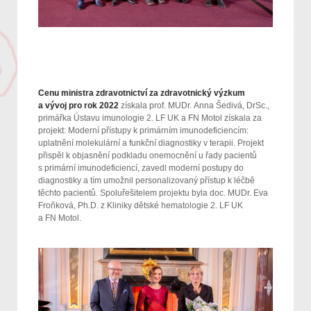
Cenu ministra zdravotnictví za zdravotnický výzkum
a vývoj pro rok 2022
získala prof. MUDr. Anna Šedivá, DrSc.,
primářka Ústavu imunologie 2. LF UK a FN Motol získala za
projekt: Moderní přístupy k primárním imunodeficiencím:
uplatnění molekulární a funkční diagnostiky v terapii. Projekt
přispěl k objasnění podkladu onemocnění u řady pacientů
s primární imunodeficiencí, zavedl moderní postupy do
diagnostiky a tím umožnil personalizovaný přístup k léčbě
těchto pacientů. Spoluřešitelem projektu byla doc. MUDr. Eva
Froňková, Ph.D. z Kliniky dětské hematologie 2. LF UK
a FN Motol.