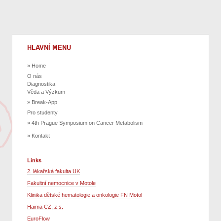
HLAVNÍ MENU
Home
O nás
Diagnostika
Věda a Výzkum
Break-App
Pro studenty
4th Prague Symposium on Cancer Metabolism
Kontakt
Links
2. lékařská fakulta UK
Fakultní nemocnice v Motole
Klinika dětské hematologie a onkologie FN Motol
Haima CZ, z.s.
EuroFlow