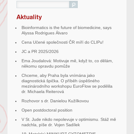
Hledat
Aktuality
Bioinformatics is the future of biomedicine, says
Alyssa Rodrigues Álvaro
Cena Učené společnosti ČR míří do CLIPu!
JC a PR 2025/2026
Ema Joudalová: Motivuje mě, když to, co dělám,
někomu opravdu pomůže
Chceme, aby Praha byla vnímána jako
diagnostická špička. O příběh úspěšného
mezinárodního workshopu EuroFlow se podělila
dr. Michaela Reiterová
Rozhovor s dr. Danielou Kužílkovou
Open postdoctoral position
V St. Jude nikdo nepolevuje v optimismu. Stáž mě
nadchla, píše dr. Vojen Sadílek
19. Motolský MINIKURZ CYTOMETRIE