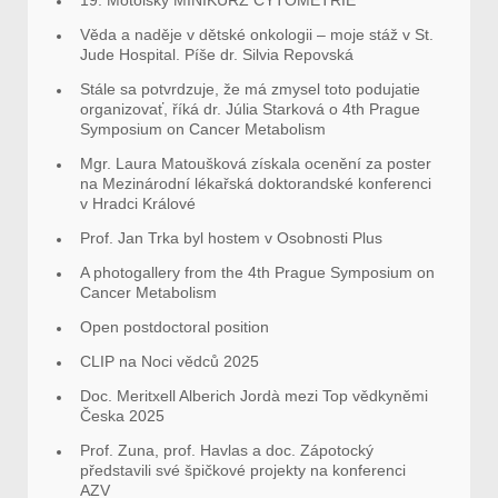
Věda a naděje v dětské onkologii – moje stáž v St.
Jude Hospital. Píše dr. Silvia Repovská
Stále sa potvrdzuje, že má zmysel toto podujatie
organizovať, říká dr. Júlia Starková o 4th Prague
Symposium on Cancer Metabolism
Mgr. Laura Matoušková získala ocenění za poster
na Mezinárodní lékařská doktorandské konferenci
v Hradci Králové
Prof. Jan Trka byl hostem v Osobnosti Plus
A photogallery from the 4th Prague Symposium on
Cancer Metabolism
Open postdoctoral position
CLIP na Noci vědců 2025
Doc. Meritxell Alberich Jordà mezi Top vědkyněmi
Česka 2025
Prof. Zuna, prof. Havlas a doc. Zápotocký
představili své špičkové projekty na konferenci
AZV