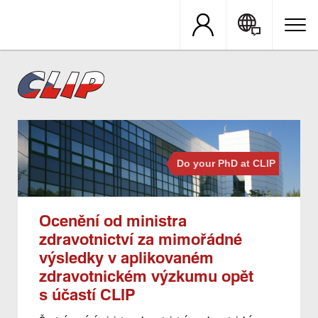
Přejít
k hlavnímu
obsahu
Do your PhD at CLIP
Ocenění od ministra
zdravotnictví za mimořádné
výsledky v aplikovaném
zdravotnickém výzkumu opět
s účastí CLIP